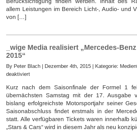
Berücksichtigung finden werden. Inhalt des R
allem Leistungen im Bereich Licht-, Audio- und 
von […]
_wige Media realisiert „Mercedes-Benz
2015“
By
Peter Blach
| Dezember 4th, 2015 | Kategorie:
Medien
für
deaktiviert
_wige
Media
Kurz nach dem Saisonfinale der Formel 1 fe
realisiert
übernächsten Samstag mit der 17. Ausgabe v
„Mercedes-
Benz
bislang erfolgreichste Motorsportjahr seiner Gesc
Stars
Saisonabschluss findet erstmals in der Merced
&
Cars
statt. Alle verfügbaren Tickets waren innerhalb kü
2015“
„Stars & Cars“ wird in diesem Jahr als neu konzipi