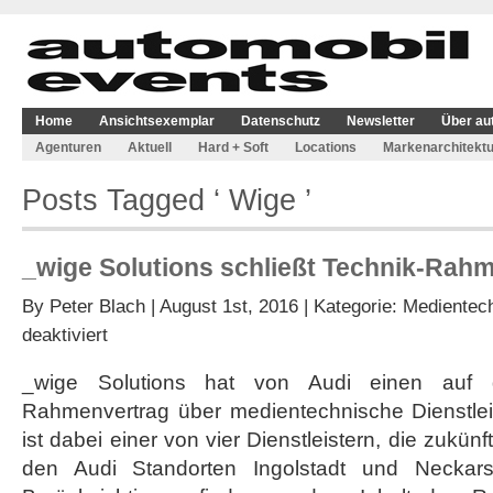
Home
Ansichtsexemplar
Datenschutz
Newsletter
Über au
Agenturen
Aktuell
Hard + Soft
Locations
Markenarchitektu
Posts Tagged ‘ Wige ’
_wige Solutions schließt Technik-Rahm
By
Peter Blach
| August 1st, 2016 | Kategorie:
Medientec
für
deaktiviert
_wige
Solutions
_wige Solutions hat von Audi einen auf d
schließt
Rahmenvertrag über medientechnische Dienstlei
Technik-
Rahmenvertrag
ist dabei einer von vier Dienstleistern, die zukünf
mit
den Audi Standorten Ingolstadt und Neckar
Audi