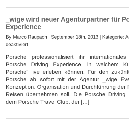
_wige wird neuer Agenturpartner für P
Experience
By
Marco Raupach
| September 18th, 2013 | Kategorie:
A
für
deaktiviert
_wige
wird
Porsche professionalisiert ihr international
neuer
Porsche Driving Experience, in welchem Ku
Agenturpartner
für
Porsche“ live erleben können. Für den zukünf
Porsche
Porsche ab sofort mit der Agentur _wige Eve
Driving
Experience
Konzeption, Organisation und Durchführung der 
Reisen übernehmen soll. Die Porsche Driving 
dem Porsche Travel Club, der […]