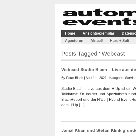
Home
Ansichtsexemplar
Datensc
Agenturen
Aktuell
Hard + Soft
Posts Tagged ‘ Webcast ’
Webcast Studio Blach – Live aus de
By
Peter Blach
| April 1st, 2021 | Kategorie:
Servic
Studio Blach – Live aus dem H’Up ist ein W
Talkformat für Insider und Spezialisten run
BlachReport und der H‘Up | Hybrid Event Hu
dem H‘Up […]
Jamal Khan und Stefan Klink gründ