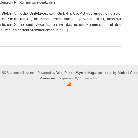
für
dientechnik
|
Kommentare deaktiviert
Jamal
tefan Klink die UnityLivestream GmbH & Co. KG gegründet, einen auf
Khan
ter. Stefan Klink: „Die Besonderheit von UnityLivestream ist, dass wir
und
ömmlichen Sinne sind. Zwar haben wir das nötige Equipment und den
Stefan
 Ort alles perfekt auszuleuchten, bis […]
Klink
gründen
UnityLivestream
 2026 automobil events | Powered by
WordPress
|
WyntonMagazine theme
by
Michael Oese
Anmelden
| 82 queries. 0,145 seconds.