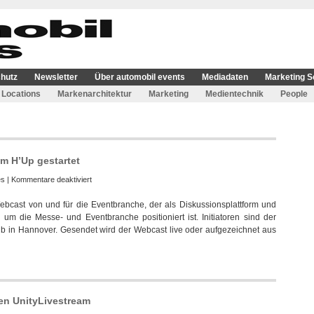
hutz
Newsletter
Über automobil events
Mediadaten
Marketing S
Locations
Markenarchitektur
Marketing
Medientechnik
People
m H’Up gestartet
für
es
|
Kommentare deaktiviert
Webcast
ebcast von und für die Eventbranche, der als Diskussionsplattform und
Studio
d um die Messe- und Eventbranche positioniert ist. Initiatoren sind der
Blach
b in Hannover. Gesendet wird der Webcast live oder aufgezeichnet aus
–
Live
aus
dem
H’Up
gestartet
en UnityLivestream