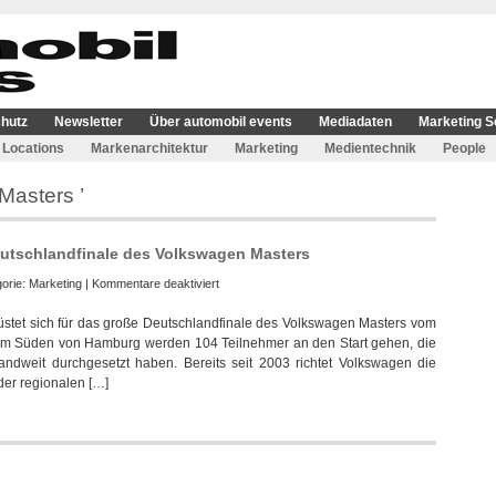
hutz
Newsletter
Über automobil events
Mediadaten
Marketing S
Locations
Markenarchitektur
Marketing
Medientechnik
People
Masters ’
utschlandfinale des Volkswagen Masters
für
gorie:
Marketing
|
Kommentare deaktiviert
Amateurgolfer
üstet sich für das große Deutschlandfinale des Volkswagen Masters vom
messen
e im Süden von Hamburg werden 104 Teilnehmer an den Start gehen, die
sich
landweit durchgesetzt haben. Bereits seit 2003 richtet Volkswagen die
beim
der regionalen […]
Deutschlandfinale
des
Volkswagen
Masters