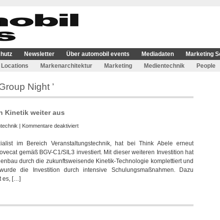
hutz
Newsletter
Über automobil events
Mediadaten
Marketing S
Locations
Markenarchitektur
Marketing
Medientechnik
People
Group Night ’
 Kinetik weiter aus
für
technik
|
Kommentare deaktiviert
Lleyendecker
alist im Bereich Veranstaltungstechnik, hat bei Think Abele erneut
baut
vecat gemäß BGV-C1/SIL3 investiert. Mit dieser weiteren Investition hat
Geschäftsbereich
nbau durch die zukunftsweisende Kinetik-Technologie komplettiert und
Kinetik
 wurde die Investition durch intensive Schulungsmaßnahmen. Dazu
weiter
 es, […]
aus