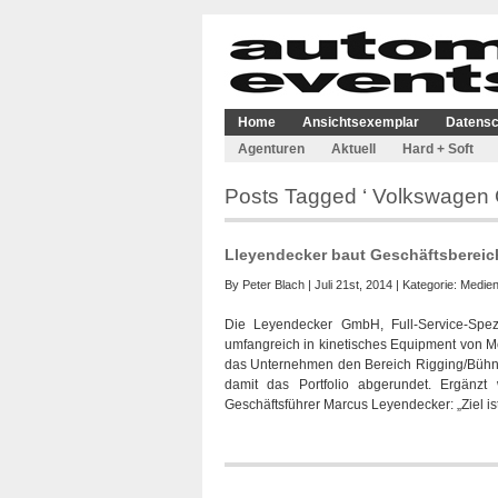
Home
Ansichtsexemplar
Datensc
Agenturen
Aktuell
Hard + Soft
Posts Tagged ‘ Volkswagen 
Lleyendecker baut Geschäftsbereich
By
Peter Blach
| Juli 21st, 2014 | Kategorie:
Medien
Die Leyendecker GmbH, Full-Service-Spezi
umfangreich in kinetisches Equipment von Mo
das Unternehmen den Bereich Rigging/Bühne
damit das Portfolio abgerundet. Ergänzt
Geschäftsführer Marcus Leyendecker: „Ziel ist