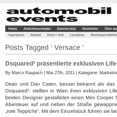
Home
Ansichtsexemplar
Datenschutz
Newsletter
Über au
Agenturen
Aktuell
Hard + Soft
Locations
Markenarchitektu
Posts Tagged ‘ Versace ’
Dsquared² präsentierte exklusiven Life 
By
Marco Raupach
| Mai 27th, 2011 | Kategorie:
Marketin
Dean und Dan Caten, besser bekannt als das
Dsquared², stellten in Wien ihren exklusiven Lif
beiden Designer gestalteten einen Mini Cooper S
Abenteuer auf und neben der Straße gewappnet
„rote Teppiche“. Mit dem Einzelstück fuhren sie be