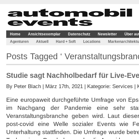
Home
Ansichtsexemplar
Datenschutz
Newsletter
Über au
Agenturen
Aktuell
Hard + Soft
Locations
Markenarchitektu
Posts Tagged ‘ Veranstaltungsbran
Studie sagt Nachholbedarf für Live-Ev
By
Peter Blach
| März 17th, 2021 | Kategorie:
Services
|
Eine europaweit durchgeführte Umfrage von Eps
im Nachgang der Pandemie eine sehr star
Veranstaltungsbranche geben wird. Laut diese
post-covid eine Welle sozialer Events wie Fes
Unterhaltung stattfinden. Die Umfrage wurde betr