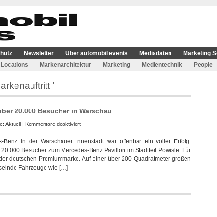
hutz
Newsletter
Über automobil events
Mediadaten
Marketing S
Locations
Markenarchitektur
Marketing
Medientechnik
People
rkenauftritt ’
über 20.000 Besucher in Warschau
für
ie:
Aktuell
|
Kommentare deaktiviert
Mercedes-
-Benz in der Warschauer Innenstadt war offenbar ein voller Erfolg:
Benz
20.000 Besucher zum Mercedes-Benz Pavillon im Stadtteil Powisle. Für
Pavillon
t der deutschen Premiummarke. Auf einer über 200 Quadratmeter großen
begeistert
selnde Fahrzeuge wie […]
über
20.000
Besucher
in
Warschau