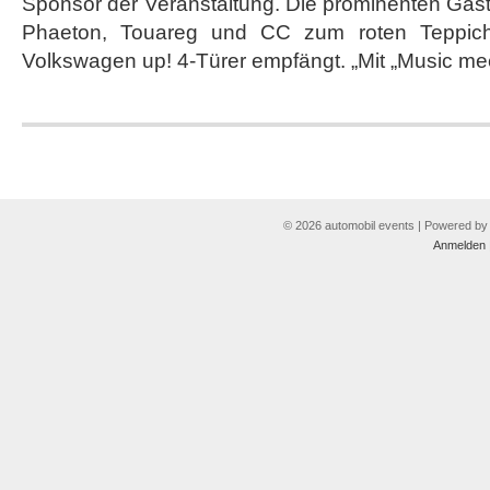
Sponsor der Veranstaltung. Die prominenten Gäs
Sound
Foundation
Phaeton, Touareg und CC zum roten Teppich 
Night
Volkswagen up! 4-Türer empfängt. „Mit „Music me
© 2026 automobil events | Powered b
Anmelden