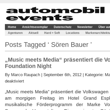
Home
Ansichtsexemplar
Datenschutz
Newsletter
Über au
Agenturen
Aktuell
Hard + Soft
Locations
Markenarchitektu
Posts Tagged ‘ Sören Bauer ’
„Music meets Media“ präsentiert die 
Foundation Night
By
Marco Raupach
| September 6th, 2012 | Kategorie:
Ma
für
deaktiviert
„Music
meets
„Music meets Media“ präsentiert die Volkswagen
Media“
am morgigen Freitag im Hotel Grand Espl
präsentiert
die
musikalische Förderprogramm der Marke Vol
Volkswagen