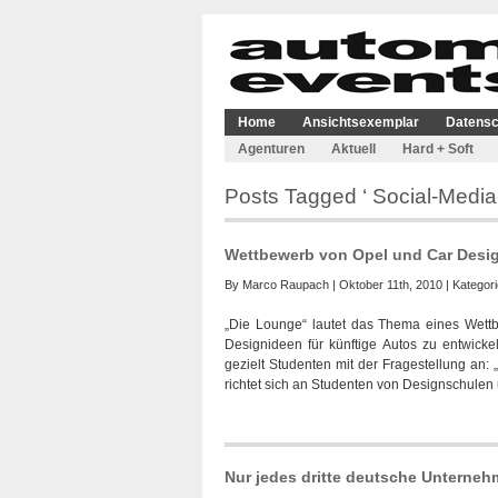
Home
Ansichtsexemplar
Datensc
Agenturen
Aktuell
Hard + Soft
Posts Tagged ‘ Social-Media-
Wettbewerb von Opel und Car Desig
By
Marco Raupach
| Oktober 11th, 2010 | Kategor
„Die Lounge“ lautet das Thema eines Wettb
Designideen für künftige Autos zu entwicke
gezielt Studenten mit der Fragestellung an:
richtet sich an Studenten von Designschule
Nur jedes dritte deutsche Unterneh