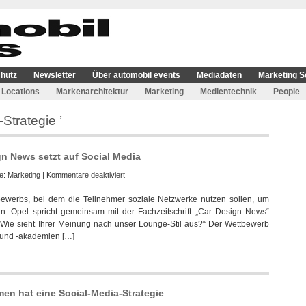
hutz
Newsletter
Über automobil events
Mediadaten
Marketing S
Locations
Markenarchitektur
Marketing
Medientechnik
People
Strategie ’
n News setzt auf Social Media
für
ie:
Marketing
|
Kommentare deaktiviert
Wettbewerb
ewerbs, bei dem die Teilnehmer soziale Netzwerke nutzen sollen, um
von
ln. Opel spricht gemeinsam mit der Fachzeitschrift „Car Design News“
Opel
 „Wie sieht Ihrer Meinung nach unser Lounge-Stil aus?“ Der Wettbewerb
und
n und ‑akademien […]
Car
Design
News
setzt
auf
men hat eine Social-Media-Strategie
Social