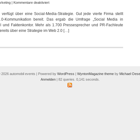
Media
für
rketing
|
Kommentare deaktiviert
Nur
erfügt über eine Social-Media-Strategie. Gut jede vierte Firma stellt
jedes
eb2.0-Kommunikation bereit. Das ergab die Umfrage „Social Media in
dritte
l und Faktenkontor. Mehr als 1.700 Pressesprecher und PR-Fachleute
deutsche
ereits über eine Strategie im Web 2.0 […]
Unternehmen
hat
eine
Social-
Media-
Strategie
 2026 automobil events | Powered by
WordPress
|
WyntonMagazine theme
by
Michael Oese
Anmelden
| 82 queries. 0,141 seconds.