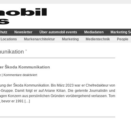
hutz
Newsletter
Über automobil events
Mediadaten
Marketing S
Locations
Markenarchitektur
Marketing
Medientechnik
People
nikation ’
der Škoda Kommunikation
für
e
|
Kommentare deaktiviert
Tom
itung der Škoda Kommunikation. Bis März 2023 war er Chefredakteur von
Drechsler
Gruppe. Damit folgt er auf Ariane Kilian. Die gelernte Journalistin und
übernimmt
gen Konzern aus persönlichen Gründen vorübergehend verlassen. Tom
Leitung
, bevor er 1991 […]
der
Škoda
Kommunikation