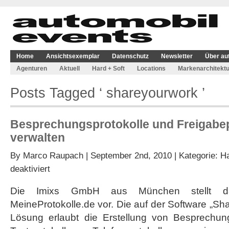
Home
Ansichtsexemplar
Datenschutz
Newsletter
Über au
Agenturen
Aktuell
Hard + Soft
Locations
Markenarchitektu
Posts Tagged ‘ shareyourwork ’
Besprechungsprotokolle und Freigabe
verwalten
By
Marco Raupach
| September 2nd, 2010 | Kategorie:
Ha
für
deaktiviert
Besprechungsprotokolle
und
Die Imixs GmbH aus München stellt da
Freigabeprozesse
MeineProtokolle.de vor. Die auf der Software „S
online
verwalten
Lösung erlaubt die Erstellung von Besprechung