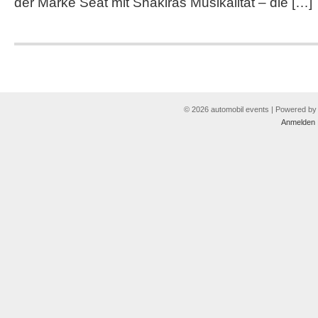
der Marke Seat mit Shakiras Musikalität – die […]
© 2026 automobil events | Powered b
Anmelden