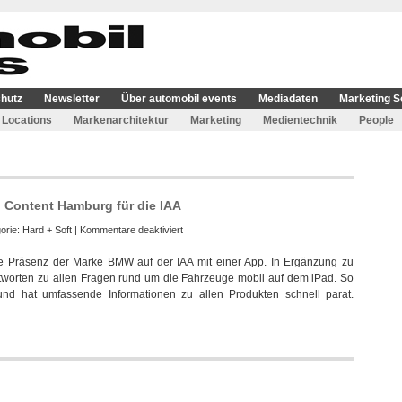
hutz
Newsletter
Über automobil events
Mediadaten
Marketing S
Locations
Markenarchitektur
Marketing
Medientechnik
People
 Content Hamburg für die IAA
für
orie:
Hard + Soft
|
Kommentare deaktiviert
Exklusive
ie Präsenz der Marke BMW auf der IAA mit einer App. In Ergänzung zu
iPad-
tworten zu allen Fragen rund um die Fahrzeuge mobil auf dem iPad. So
App
und hat umfassende Informationen zu allen Produkten schnell parat.
von
Serviceplan
Content
Hamburg
für
die
IAA