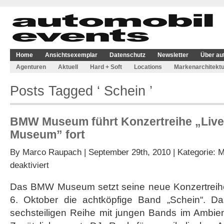
Home
Ansichtsexemplar
Datenschutz
Newsletter
Über au
Agenturen
Aktuell
Hard + Soft
Locations
Markenarchitektu
Posts Tagged ‘ Schein ’
BMW Museum führt Konzertreihe „Live
Museum” fort
By
Marco Raupach
| September 29th, 2010 | Kategorie:
M
für
deaktiviert
BMW
Museum
Das BMW Museum setzt seine neue Konzertreihe 
führt
6. Oktober die achtköpfige Band „Schein“. Das
Konzertreihe
„Live
sechsteiligen Reihe mit jungen Bands im Amb
at