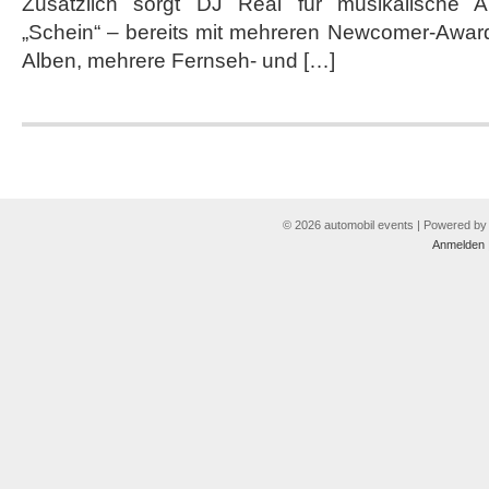
Zusätzlich sorgt DJ Real für musikalische 
the
BMW
„Schein“ – bereits mit mehreren Newcomer-Award
Museum”
Alben, mehrere Fernseh- und […]
fort
© 2026 automobil events | Powered b
Anmelden