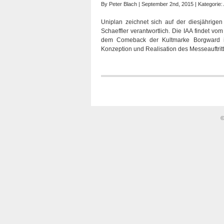
By
Peter Blach
| September 2nd, 2015 | Kategorie:
Uniplan zeichnet sich auf der diesjährige
Schaeffler verantwortlich. Die IAA findet vo
dem Comeback der Kultmarke Borgward in
Konzeption und Realisation des Messeauftritt
©