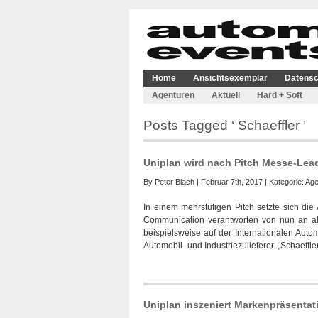
Home
Ansichtsexemplar
Datensc
Agenturen
Aktuell
Hard + Soft
Posts Tagged ‘ Schaeffler ’
Uniplan wird nach Pitch Messe-Lead
By
Peter Blach
| Februar 7th, 2017 | Kategorie:
Age
In einem mehrstufigen Pitch setzte sich die
Communication verantworten von nun an als
beispielsweise auf der Internationalen Autom
Automobil- und Industriezulieferer. „Schaeffler
Uniplan inszeniert Markenpräsentat