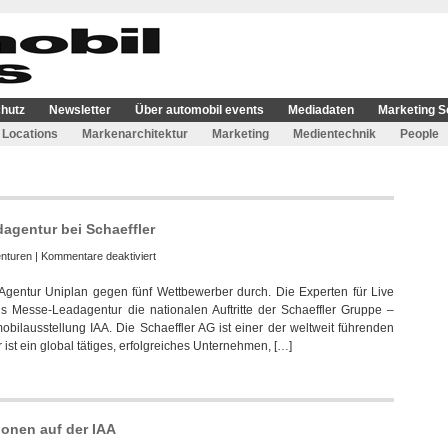
hutz
Newsletter
Über automobil events
Mediadaten
Marketing S
Locations
Markenarchitektur
Marketing
Medientechnik
People
agentur bei Schaeffler
für
nturen
|
Kommentare deaktiviert
Uniplan
 Agentur Uniplan gegen fünf Wettbewerber durch. Die Experten für Live
wird
 Messe-Leadagentur die nationalen Auftritte der Schaeffler Gruppe –
nach
obilausstellung IAA. Die Schaeffler AG ist einer der weltweit führenden
Pitch
 ist ein global tätiges, erfolgreiches Unternehmen, […]
Messe-
Leadagentur
bei
Schaeffler
ionen auf der IAA