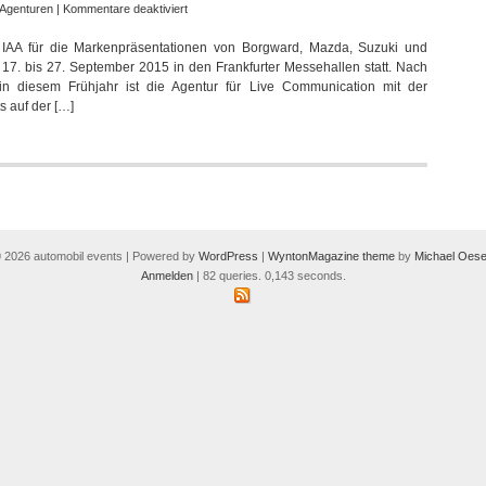
für
Agenturen
|
Kommentare deaktiviert
Uniplan
n IAA für die Markenpräsentationen von Borgward, Mazda, Suzuki und
inszeniert
m 17. bis 27. September 2015 in den Frankfurter Messehallen statt. Nach
Markenpräsentationen
 diesem Frühjahr ist die Agentur für Live Communication mit der
auf
s auf der […]
der
IAA
 2026 automobil events | Powered by
WordPress
|
WyntonMagazine theme
by
Michael Oese
Anmelden
| 82 queries. 0,143 seconds.