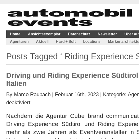
Home
Ansichtsexemplar
Datenschutz
Newsletter
Über au
Agenturen
Aktuell
Hard + Soft
Locations
Markenarchitektu
Posts Tagged ‘ Riding Experience Sü
Driving und Riding Experience Südtiro
Italien
By
Marco Raupach
| Februar 16th, 2023 | Kategorie:
Agen
für
deaktiviert
Driving
und
Nachdem die Agentur Cube brand communicati
Riding
Driving Experience Südtirol und Riding Experien
Experience
Südtirol
mehr als zwei Jahren als Eventveranstalter in Sü
expandieren