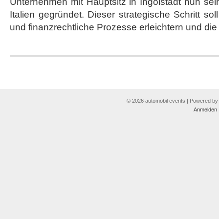
Unternehmen mit Hauptsitz in Ingolstadt nun sein
nach
Italien
Italien gegründet. Dieser strategische Schritt sol
und finanzrechtliche Prozesse erleichtern und die
© 2026 automobil events | Powered b
Anmelden