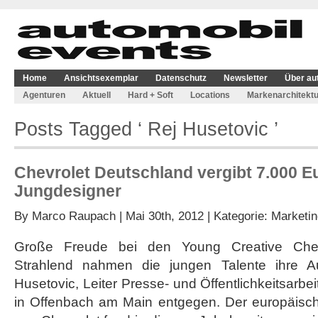
Home
Ansichtsexemplar
Datenschutz
Newsletter
Über au
Agenturen
Aktuell
Hard + Soft
Locations
Markenarchitektu
Posts Tagged ‘ Rej Husetovic ’
Chevrolet Deutschland vergibt 7.000 E
Jungdesigner
By
Marco Raupach
| Mai 30th, 2012 | Kategorie:
Marketin
Große Freude bei den Young Creative Chev
Strahlend nahmen die jungen Talente ihre A
Husetovic, Leiter Presse- und Öffentlichkeitsarbe
in Offenbach am Main entgegen. Der europäisc