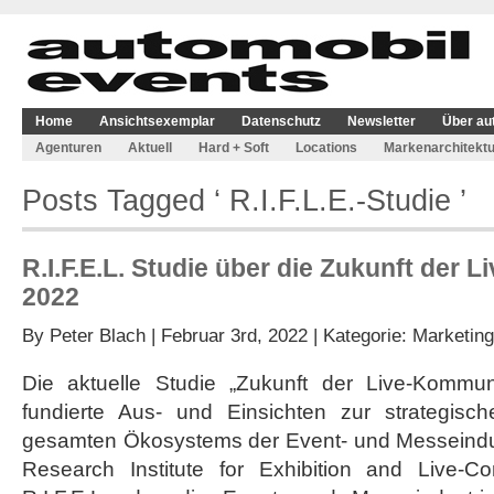
Home
Ansichtsexemplar
Datenschutz
Newsletter
Über au
Agenturen
Aktuell
Hard + Soft
Locations
Markenarchitektu
Posts Tagged ‘ R.I.F.L.E.-Studie ’
R.I.F.E.L. Studie über die Zukunft der
2022
By
Peter Blach
| Februar 3rd, 2022 | Kategorie:
Marketing
Die aktuelle Studie „Zukunft der Live-Kommuni
fundierte Aus- und Einsichten zur strategisc
gesamten Ökosystems der Event- und Messeindustr
Research Institute for Exhibition and Live-C