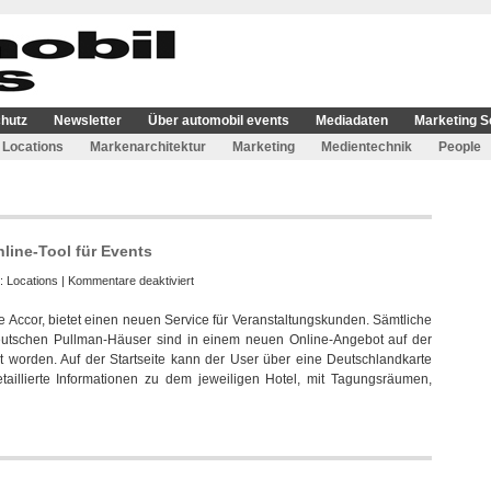
hutz
Newsletter
Über automobil events
Mediadaten
Marketing S
Locations
Markenarchitektur
Marketing
Medientechnik
People
line-Tool für Events
für
e:
Locations
|
Kommentare deaktiviert
Pullman
Accor, bietet einen neuen Service für Veranstaltungskunden. Sämtliche
Hotels
eutschen Pullman-Häuser sind in einem neuen Online-Angebot auf der
präsentiert
rden. Auf der Startseite kann der User über eine Deutschlandkarte
neues
taillierte Informationen zu dem jeweiligen Hotel, mit Tagungsräumen,
Online-
Tool
für
Events