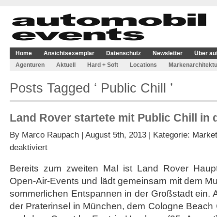
Home
Ansichtsexemplar
Datenschutz
Newsletter
Über au
Agenturen
Aktuell
Hard + Soft
Locations
Markenarchitektu
Posts Tagged ‘ Public Chill ’
Land Rover startete mit Public Chill i
By
Marco Raupach
| August 5th, 2013 | Kategorie:
Market
für
deaktiviert
Land
Rover
Bereits zum zweiten Mal ist Land Rover Hauptp
startete
Open-Air-Events und lädt gemeinsam mit dem M
mit
Public
sommerlichen Entspannen in der Großstadt ein. 
Chill
der Praterinsel in München, dem Cologne Beach C
in
den