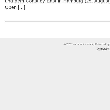
und dem Coast by East in Hamburg (25. August)
Sommer
Open […]
2013
© 2026 automobil events | Powered b
Anmelden