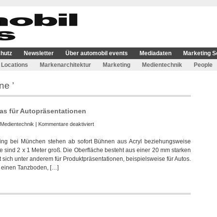
hutz
Newsletter
Über automobil events
Mediadaten
Marketing S
Locations
Markenarchitektur
Marketing
Medientechnik
People
ne ’
las für Autopräsentationen
für
Medientechnik
|
Kommentare deaktiviert
Limelight
lching bei München stehen ab sofort Bühnen aus Acryl beziehungsweise
bietet
 sind 2 x 1 Meter groß. Die Oberfläche besteht aus einer 20 mm starken
Bühnen
t sich unter anderem für Produktpräsentationen, beispielsweise für Autos.
aus
 einen Tanzboden, […]
Acrylglas
für
Autopräsentationen