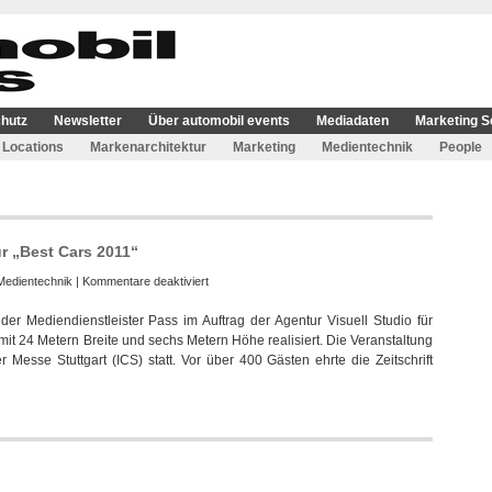
hutz
Newsletter
Über automobil events
Mediadaten
Marketing S
Locations
Markenarchitektur
Marketing
Medientechnik
People
ür „Best Cars 2011“
für
Medientechnik
|
Kommentare deaktiviert
Pass
der Mediendienstleister Pass im Auftrag der Agentur Visuell Studio für
AV
mit 24 Metern Breite und sechs Metern Höhe realisiert. Die Veranstaltung
realisierte
 Messe Stuttgart (ICS) statt. Vor über 400 Gästen ehrte die Zeitschrift
Medientechnik
für
„Best
Cars
2011“