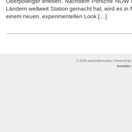
Oberpollinger erleben. Nachdem Porsche NOW b
im
Münchner
Ländern weltweit Station gemacht hat, wird es in
Oberpollinger
einem neuen, experimentellen Look […]
© 2026 automobil events | Powered b
Anmelden