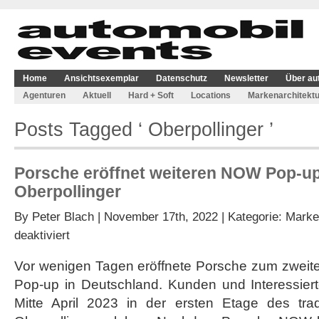
Home
Ansichtsexemplar
Datenschutz
Newsletter
Über au
Agenturen
Aktuell
Hard + Soft
Locations
Markenarchitektu
Posts Tagged ‘ Oberpollinger ’
Porsche eröffnet weiteren NOW Pop-u
Oberpollinger
By
Peter Blach
| November 17th, 2022 | Kategorie:
Marke
für
deaktiviert
Porsche
eröffnet
Vor wenigen Tagen eröffnete Porsche zum zwei
weiteren
Pop-up in Deutschland. Kunden und Interessier
NOW
Pop-
Mitte April 2023 in der ersten Etage des tra
up