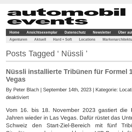
Home
Ansichtsexemplar
Datenschutz
Newsletter
Über au
Agenturen
Aktuell
Hard + Soft
Locations
Markenarchitektu
Posts Tagged ‘ Nüssli ’
Nüssli installierte Tribünen für Formel
Vegas
By
Peter Blach
| September 14th, 2023 | Kategorie:
Locat
für
deaktiviert
Nüssli
installierte
Vom 16. bis 18. November 2023 gastiert die
Tribünen
Jahren wieder in Las Vegas. Dafür rüstet das Un
für
Formel
Schweiz den Start-Ziel-Bereich mit fünf Tr
1-