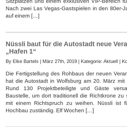
Sitzplätzen und einem exklusiven VIP-Bereich f
Rennen
in
Nach zwei Las Vegas-Gastspielen in den 80er-J
Las
auf einem […]
Vegas
Nüssli baut für die Autostadt neue Ver
„Hafen 1“
By
Elke Bartels
| März 27th, 2019 | Kategorie:
Aktuell
|
Ko
Die Fertigstellung des Rohbaus der neuen Veran
hat die Autostadt in Wolfsburg am 20. März mit 
Rund 130 Projektbeteiligte und Gäste vers
Baustelle, um dort traditionell die Richtkrone 
mit einem Richtspruch zu weihen. Nüssli ist fü
Hochbau zuständig. Elf Wochen […]