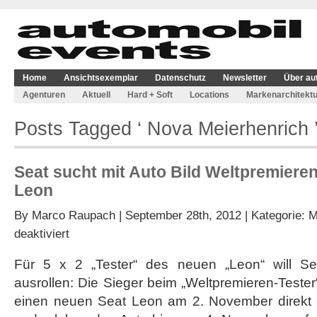
Home
Ansichtsexemplar
Datenschutz
Newsletter
Über au
Agenturen
Aktuell
Hard + Soft
Locations
Markenarchitektu
Posts Tagged ‘ Nova Meierhenrich 
Seat sucht mit Auto Bild Weltpremieren
Leon
By
Marco Raupach
| September 28th, 2012 | Kategorie:
M
für
deaktiviert
Seat
sucht
Für 5 x 2 „Tester“ des neuen „Leon“ will Se
mit
ausrollen: Die Sieger beim „Weltpremieren-Tester
Auto
Bild
einen neuen Seat Leon am 2. November direkt 
Weltpremieren-