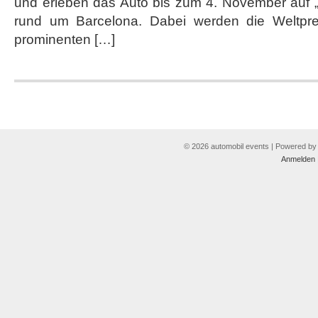
und erleben das Auto bis zum 4. November auf „
Tester
für
rund um Barcelona. Dabei werden die Weltpre
den
prominenten […]
Leon
© 2026 automobil events | Powered b
Anmelden