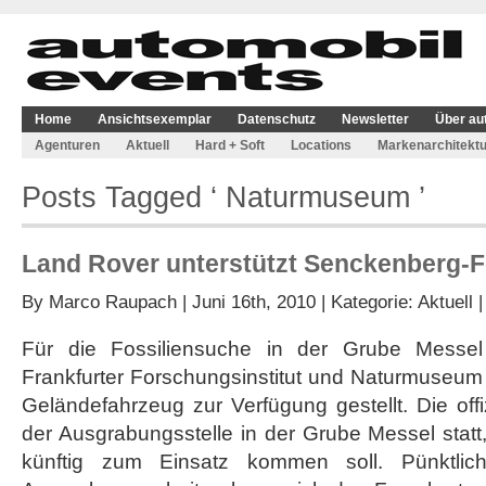
Home
Ansichtsexemplar
Datenschutz
Newsletter
Über au
Agenturen
Aktuell
Hard + Soft
Locations
Markenarchitektu
Posts Tagged ‘ Naturmuseum ’
Land Rover unterstützt Senckenberg-
By
Marco Raupach
| Juni 16th, 2010 | Kategorie:
Aktuell
Für die Fossiliensuche in der Grube Mess
Frankfurter Forschungsinstitut und Naturmuseu
Geländefahrzeug zur Verfügung gestellt. Die off
der Ausgrabungsstelle in der Grube Messel stat
künftig zum Einsatz kommen soll. Pünktlic