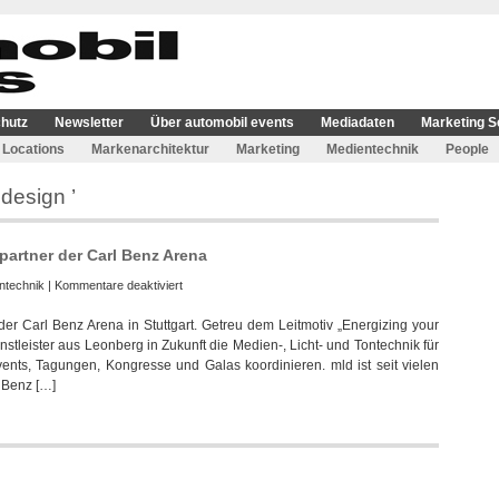
hutz
Newsletter
Über automobil events
Mediadaten
Marketing S
Locations
Markenarchitektur
Marketing
Medientechnik
People
 design ’
partner der Carl Benz Arena
für
ntechnik
|
Kommentare deaktiviert
music
 der Carl Benz Arena in Stuttgart. Getreu dem Leitmotiv „Energizing your
&
nstleister aus Leonberg in Zukunft die Medien-, Licht- und Tontechnik für
light
ents, Tagungen, Kongresse und Galas koordinieren. mld ist seit vielen
design
l Benz […]
wurde
Technikpartner
der
Carl
Benz
Arena