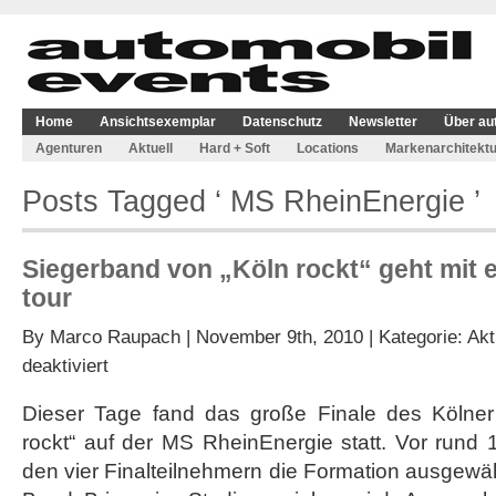
Home
Ansichtsexemplar
Datenschutz
Newsletter
Über au
Agenturen
Aktuell
Hard + Soft
Locations
Markenarchitektu
Posts Tagged ‘ MS RheinEnergie ’
Siegerband von „Köln rockt“ geht mit 
tour
By
Marco Raupach
| November 9th, 2010 | Kategorie:
Akt
für
deaktiviert
Siegerband
von
Dieser Tage fand das große Finale des Kölner
„Köln
rockt“ auf der MS RheinEnergie statt. Vor rund
rockt“
geht
den vier Finalteilnehmern die Formation ausgewäh
mit