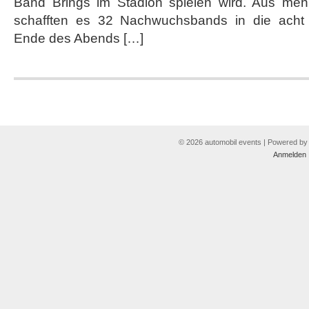
Band Brings im Stadion spielen wird. Aus me
einem
Toyota
schafften es 32 Nachwuchsbands in die acht
on
Ende des Abends […]
tour
© 2026 automobil events | Powered b
Anmelden