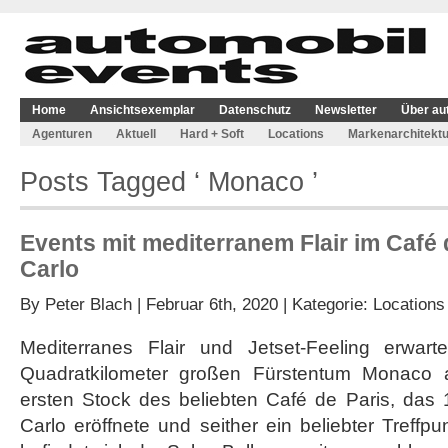
Home
Ansichtsexemplar
Datenschutz
Newsletter
Über au
Agenturen
Aktuell
Hard + Soft
Locations
Markenarchitektu
Posts Tagged ‘ Monaco ’
Events mit mediterranem Flair im Café 
Carlo
By
Peter Blach
| Februar 6th, 2020 | Kategorie:
Locations
Mediterranes Flair und Jetset-Feeling erwart
Quadratkilometer großen Fürstentum Monaco 
ersten Stock des beliebten Café de Paris, das 
Carlo eröffnete und seither ein beliebter Treffpun