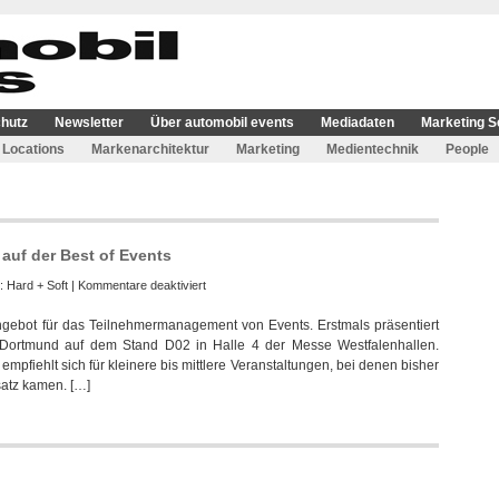
hutz
Newsletter
Über automobil events
Mediadaten
Marketing S
Locations
Markenarchitektur
Marketing
Medientechnik
People
uf der Best of Events
für
e:
Hard + Soft
|
Kommentare deaktiviert
ModusEasy
ngebot für das Teilnehmermanagement von Events. Erstmals präsentiert
launcht
 Dortmund auf dem Stand D02 in Halle 4 der Messe Westfalenhallen.
neues
mpfiehlt sich für kleinere bis mittlere Veranstaltungen, bei denen bisher
Angebot
atz kamen. […]
auf
der
Best
of
Events