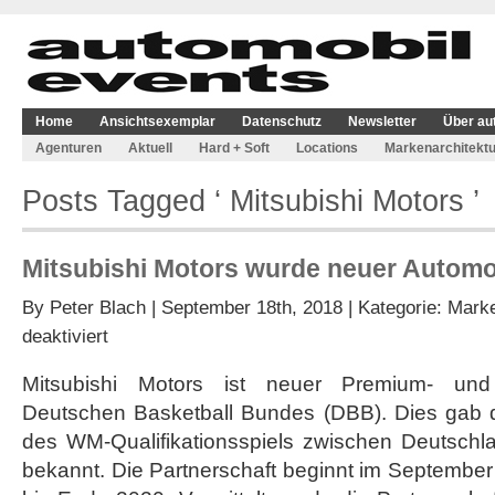
Home
Ansichtsexemplar
Datenschutz
Newsletter
Über au
Agenturen
Aktuell
Hard + Soft
Locations
Markenarchitektu
Posts Tagged ‘ Mitsubishi Motors ’
Mitsubishi Motors wurde neuer Automo
By
Peter Blach
| September 18th, 2018 | Kategorie:
Marke
für
deaktiviert
Mitsubishi
Motors
Mitsubishi Motors ist neuer Premium- und
wurde
Deutschen Basketball Bundes (DBB). Dies gab
neuer
Automobilpartner
des WM-Qualifikationsspiels zwischen Deutschla
des
bekannt. Die Partnerschaft beginnt im September
DBB