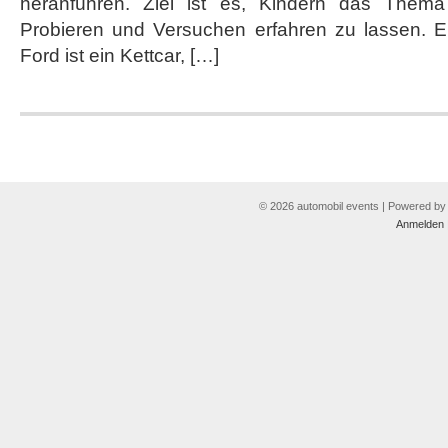
heranführen. Ziel ist es, Kindern das Them
dem
Ideenpark
Probieren und Versuchen erfahren zu lassen. Ei
in
Ford ist ein Kettcar, […]
Essen
© 2026 automobil events | Powered b
Anmelden