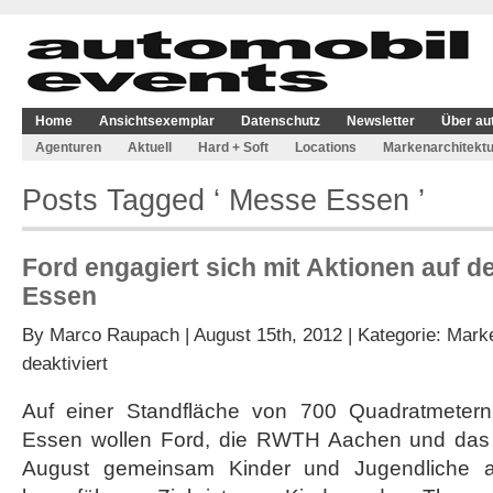
Home
Ansichtsexemplar
Datenschutz
Newsletter
Über au
Agenturen
Aktuell
Hard + Soft
Locations
Markenarchitektu
Posts Tagged ‘ Messe Essen ’
Ford engagiert sich mit Aktionen auf d
Essen
By
Marco Raupach
| August 15th, 2012 | Kategorie:
Marke
für
deaktiviert
Ford
engagiert
Auf einer Standfläche von 700 Quadratmeter
sich
Essen wollen Ford, die RWTH Aachen und das
mit
Aktionen
August gemeinsam Kinder und Jugendliche 
auf