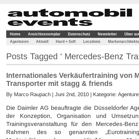
Home
Ansichtsexemplar
Datenschutz
Newsletter
Über au
Agenturen
Aktuell
Hard + Soft
Locations
Markenarchitektu
Posts Tagged ‘ Mercedes-Benz Tran
Internationales Verkäufertraining von
Transporter mit stagg & friends
By
Marco Raupach
| Juni 2nd, 2010 | Kategorie:
Agenture
Die Daimler AG beauftragte die Düsseldorfer Age
der Konzeption, Organisation und Umsetzung
Trainingsveranstaltung für den Mercedes-Benz
Rahmen des so genannten „Eurotrainin