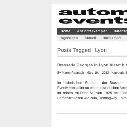
Home
Ansichtsexemplar
Datensc
Agenturen
Aktuell
Hard + Soft
Posts Tagged ‘ Lyon ’
Brasserie Georges in Lyon bietet h
By
Marco Raupach
| März 19th, 2013 | Kategorie:
Im historischen Gebäude der Brasseri
Eventveranstalter an einem historischen Am
im reinen Art-Déco-Stil von 1925 schaff
Persönlichkeiten wie Zola, Hemingway, Edith P