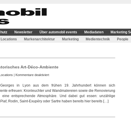
hutz
Newsletter
Über automobil events
Mediadaten
Marketing S
Locations
Markenarchitektur
Marketing
Medientechnik
People
istorisches Art-Déco-Ambiente
für
Locations
|
Kommentare deaktiviert
Brasserie
e Georges in Lyon aus dem frühen 19. Jahrhundert können sich
Georges
biente erfreuen: Kronleuchter und Wandmalereien sowie die Renovierung
in
en eine entsprechende Atmosphäre. Und dabei gut essen: unzählige
Lyon
iaf, Rodin, Saint-Exupéry oder Sartre haben bereits hier bereits […]
bietet
historisches
Art-
Déco-
Ambiente