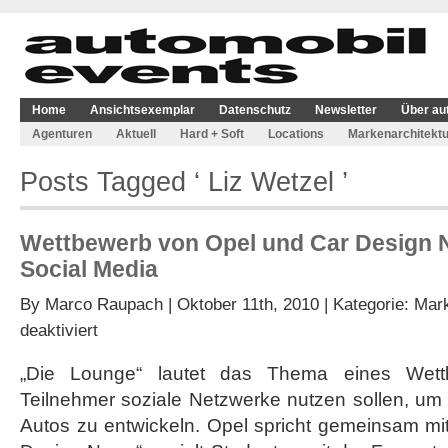
Home
Ansichtsexemplar
Datenschutz
Newsletter
Über au
Agenturen
Aktuell
Hard + Soft
Locations
Markenarchitektu
Posts Tagged ‘ Liz Wetzel ’
Wettbewerb von Opel und Car Design N
Social Media
By
Marco Raupach
| Oktober 11th, 2010 | Kategorie:
Mark
für
deaktiviert
Wettbewerb
von
„Die Lounge“ lautet das Thema eines Wett
Opel
Teilnehmer soziale Netzwerke nutzen sollen, um 
und
Car
Autos zu entwickeln. Opel spricht gemeinsam mit 
Design