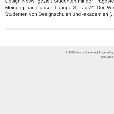
Design News“ gezielt Studenten mit der Fragestel
News
setzt
Meinung nach unser Lounge-Stil aus?“ Der Wet
auf
Studenten von Designschulen und ‑akademien [
Social
Media
© 2026 automobil events | Powered b
Anmelden