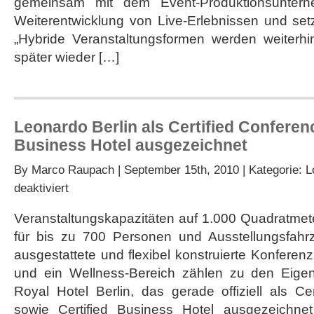
gemeinsam mit dem Event-Produktionsunter
Weiterentwicklung von Live-Erlebnissen und set
„Hybride Veranstaltungsformen werden weiterh
später wieder […]
Leonardo Berlin als Certified Conferen
Business Hotel ausgezeichnet
By
Marco Raupach
| September 15th, 2010 | Kategorie:
L
für
deaktiviert
Leonardo
Berlin
Veranstaltungskapazitäten auf 1.000 Quadratmete
als
für bis zu 700 Personen und Ausstellungsfahr
Certified
Conference
ausgestattete und flexibel konstruierte Konfere
und
und ein Wellness-Bereich zählen zu den Eige
Certified
Business
Royal Hotel Berlin, das gerade offiziell als Ce
Hotel
sowie Certified Business Hotel ausgezeichne
ausgezeichnet