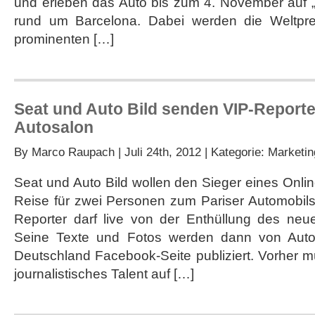
und erleben das Auto bis zum 4. November auf „
Tester
für
rund um Barcelona. Dabei werden die Weltpre
den
prominenten […]
Leon
Seat und Auto Bild senden VIP-Reporte
Autosalon
By
Marco Raupach
| Juli 24th, 2012 | Kategorie:
Marketin
Seat und Auto Bild wollen den Sieger eines Onlin
Reise für zwei Personen zum Pariser Automobils
Reporter darf live von der Enthüllung des neu
Seine Texte und Fotos werden dann von Auto
Deutschland Facebook-Seite publiziert. Vorher m
journalistisches Talent auf […]