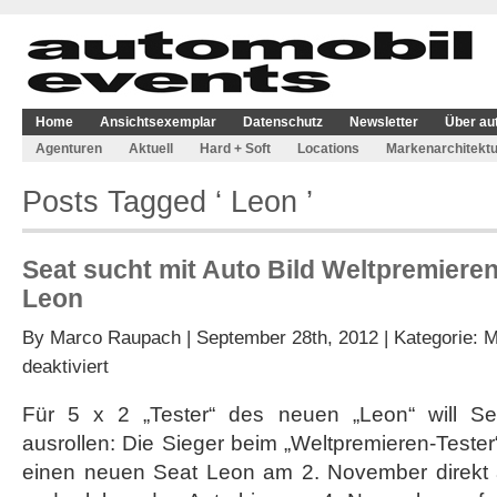
Home
Ansichtsexemplar
Datenschutz
Newsletter
Über au
Agenturen
Aktuell
Hard + Soft
Locations
Markenarchitektu
Posts Tagged ‘ Leon ’
Seat sucht mit Auto Bild Weltpremieren
Leon
By
Marco Raupach
| September 28th, 2012 | Kategorie:
M
für
deaktiviert
Seat
sucht
Für 5 x 2 „Tester“ des neuen „Leon“ will Se
mit
ausrollen: Die Sieger beim „Weltpremieren-Tester
Auto
Bild
einen neuen Seat Leon am 2. November direkt 
Weltpremieren-