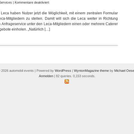
für
Services
|
Kommentare deaktiviert
Leca
Leca haben Nutzer jetzt die Möglichkeit, mit einem zentralen Formular
ermöglicht
ca-Mitgliedern zu stellen. Damit will sich die Leca weiter in Richtung
jetzt
Anfrageservice unter den Leca-Mitgliedern einen oder mehrere Caterer
gleichzeitige
gebote einholen. „Natürlich […]
Eventcatering-
Anfragen
 2026 automobil events | Powered by
WordPress
|
WyntonMagazine theme
by
Michael Oese
Anmelden
| 82 queries. 0,153 seconds.