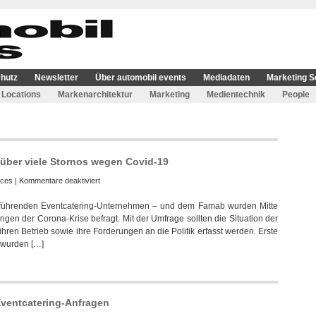
hutz
Newsletter
Über automobil events
Mediadaten
Marketing S
Locations
Markenarchitektur
Marketing
Medientechnik
People
über viele Stornos wegen Covid-19
für
ices
|
Kommentare deaktiviert
Eventcatering-
der führenden Eventcatering-Unternehmen – und dem Famab wurden Mitte
Unternehmen
gen der Corona-Krise befragt. Mit der Umfrage sollten die Situation der
klagen
ihren Betrieb sowie ihre Forderungen an die Politik erfasst werden. Erste
über
r wurden […]
viele
Stornos
wegen
Covid-
19
 Eventcatering-Anfragen