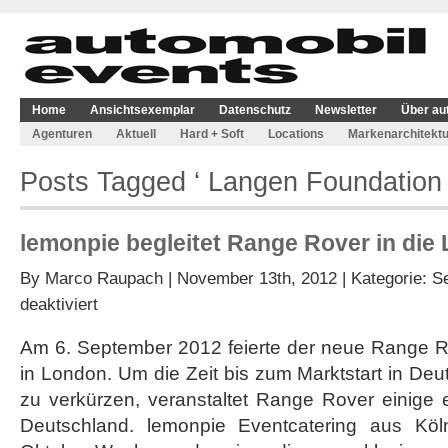
Home
Ansichtsexemplar
Datenschutz
Newsletter
Über au
Agenturen
Aktuell
Hard + Soft
Locations
Markenarchitektu
Posts Tagged ‘ Langen Foundation 
lemonpie begleitet Range Rover in die
By
Marco Raupach
| November 13th, 2012 | Kategorie:
S
für
deaktiviert
lemonpie
begleitet
Am 6. September 2012 feierte der neue Range R
Range
in London. Um die Zeit bis zum Marktstart in De
Rover
in
zu verkürzen, veranstaltet Range Rover einige 
die
Deutschland. lemonpie Eventcatering aus Köln
Langen
Foundation