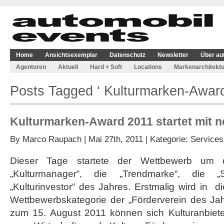
Home
Ansichtsexemplar
Datenschutz
Newsletter
Über au
Agenturen
Aktuell
Hard + Soft
Locations
Markenarchitektu
Posts Tagged ‘ Kulturmarken-Award
Kulturmarken-Award 2011 startet mit n
By
Marco Raupach
| Mai 27th, 2011 | Kategorie:
Services
Dieser Tage startete der Wettbewerb um d
„Kulturmanager“, die „Trendmarke“, die 
„Kulturinvestor“ des Jahres. Erstmalig wird in 
Wettbewerbskategorie der „Förderverein des Jah
zum 15. August 2011 können sich Kulturanbieter