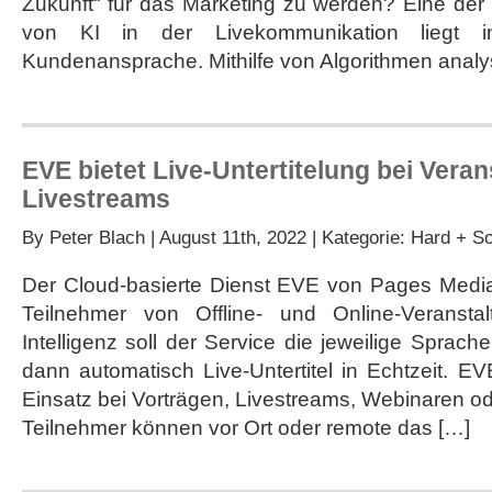
Zukunft“ für das Marketing zu werden? Eine de
für
das
von KI in der Livekommunikation liegt in
Marketing?
Kundenansprache. Mithilfe von Algorithmen analys
EVE bietet Live-Untertitelung bei Vera
Livestreams
By
Peter Blach
| August 11th, 2022 | Kategorie:
Hard + So
Der Cloud-basierte Dienst EVE von Pages Media bi
Teilnehmer von Offline- und Online-Veranstal
Intelligenz soll der Service die jeweilige Sprac
dann automatisch Live-Untertitel in Echtzeit. EV
Einsatz bei Vorträgen, Livestreams, Webinaren od
Teilnehmer können vor Ort oder remote das […]