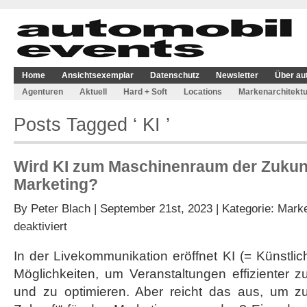
Home
Ansichtsexemplar
Datenschutz
Newsletter
Über au
Agenturen
Aktuell
Hard + Soft
Locations
Markenarchitektu
Posts Tagged ‘ KI ’
Wird KI zum Maschinenraum der Zukunf
Marketing?
By
Peter Blach
| September 21st, 2023 | Kategorie:
Marke
für
deaktiviert
Wird
KI
In der Livekommunikation eröffnet KI (= Künstlich
zum
Möglichkeiten, um Veranstaltungen effizienter 
Maschinenraum
der
und zu optimieren. Aber reicht das aus, um 
Zukunft