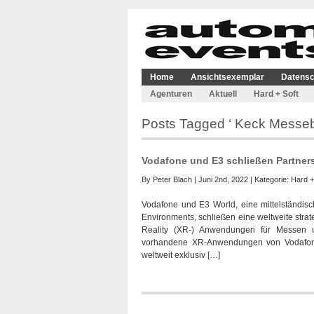
Home
Ansichtsexemplar
Datensc
Agenturen
Aktuell
Hard + Soft
Posts Tagged ‘ Keck Messeb
Vodafone und E3 schließen Partne
By
Peter Blach
| Juni 2nd, 2022 | Kategorie:
Hard +
Vodafone und E3 World, eine mittelständisc
Environments, schließen eine weltweite strat
Reality (XR-) Anwendungen für Messen u
vorhandene XR-Anwendungen von Vodafone
weltweit exklusiv […]