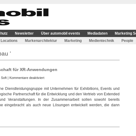
hutz
Newsletter
Über automobil events
Mediadaten
Marketing S
Locations
Markenarchitektur
Marketing
Medientechnik
People
au ’
rschaft für XR-Anwendungen
für
 Soft
|
Kommentare deaktiviert
Vodafone
he Dienstleistungsgruppe mit Unternehmen für Exhibitions, Events und
und
egische Partnerschaft für die Entwicklung und den Vertrieb von Extended
E3
nd Veranstaltungen. In der Zusammenarbeit sollen sowohl bereits
schließen
 eingebracht als auch neue Lösungen entwickelt werden, die dann
Partnerschaft
für
XR-
Anwendungen