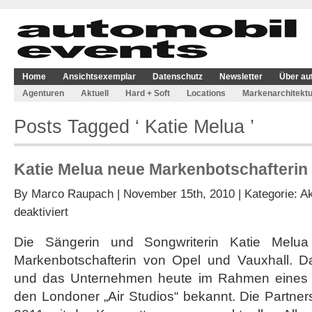
Home
Ansichtsexemplar
Datenschutz
Newsletter
Über au
Agenturen
Aktuell
Hard + Soft
Locations
Markenarchitektu
Posts Tagged ‘ Katie Melua ’
Katie Melua neue Markenbotschafterin
By
Marco Raupach
| November 15th, 2010 | Kategorie:
Ak
für
deaktiviert
Katie
Melua
Die Sängerin und Songwriterin Katie Melua
neue
Markenbotschafterin von Opel und Vauxhall. D
Markenbotschafterin
von
und das Unternehmen heute im Rahmen eines 
Opel
den Londoner „Air Studios“ bekannt. Die Partners