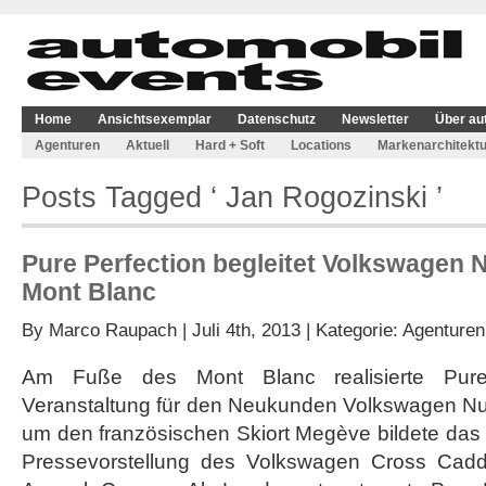
Home
Ansichtsexemplar
Datenschutz
Newsletter
Über au
Agenturen
Aktuell
Hard + Soft
Locations
Markenarchitektu
Posts Tagged ‘ Jan Rogozinski ’
Pure Perfection begleitet Volkswagen
Mont Blanc
By
Marco Raupach
| Juli 4th, 2013 | Kategorie:
Agenturen
Am Fuße des Mont Blanc realisierte Pure 
Veranstaltung für den Neukunden Volkswagen Nu
um den französischen Skiort Megève bildete das
Pressevorstellung des Volkswagen Cross Cad