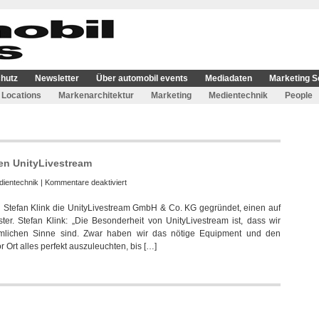
hutz
Newsletter
Über automobil events
Mediadaten
Marketing S
Locations
Markenarchitektur
Marketing
Medientechnik
People
en UnityLivestream
für
dientechnik
|
Kommentare deaktiviert
Jamal
tefan Klink die UnityLivestream GmbH & Co. KG gegründet, einen auf
Khan
ter. Stefan Klink: „Die Besonderheit von UnityLivestream ist, dass wir
und
ömmlichen Sinne sind. Zwar haben wir das nötige Equipment und den
Stefan
 Ort alles perfekt auszuleuchten, bis […]
Klink
gründen
UnityLivestream