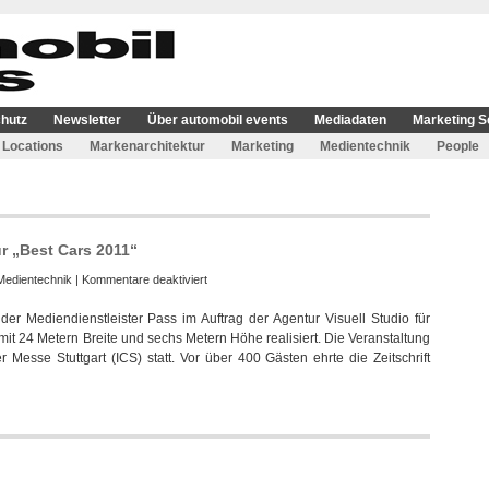
hutz
Newsletter
Über automobil events
Mediadaten
Marketing S
Locations
Markenarchitektur
Marketing
Medientechnik
People
ür „Best Cars 2011“
für
Medientechnik
|
Kommentare deaktiviert
Pass
der Mediendienstleister Pass im Auftrag der Agentur Visuell Studio für
AV
mit 24 Metern Breite und sechs Metern Höhe realisiert. Die Veranstaltung
realisierte
 Messe Stuttgart (ICS) statt. Vor über 400 Gästen ehrte die Zeitschrift
Medientechnik
für
„Best
Cars
2011“