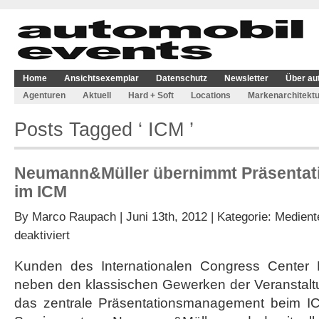
Home
Ansichtsexemplar
Datenschutz
Newsletter
Über au
Agenturen
Aktuell
Hard + Soft
Locations
Markenarchitektu
Posts Tagged ‘ ICM ’
Neumann&Müller übernimmt Präsenta
im ICM
By
Marco Raupach
| Juni 13th, 2012 | Kategorie:
Medient
für
deaktiviert
Neumann&Müller
übernimmt
Kunden des Internationalen Congress Center
Präsentationsmanagement
neben den klassischen Gewerken der Veranstaltu
im
ICM
das zentrale Präsentationsmanagement beim I