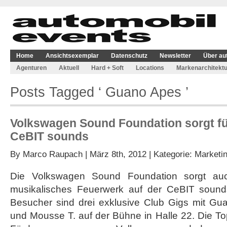
Home
Ansichtsexemplar
Datenschutz
Newsletter
Über au
Agenturen
Aktuell
Hard + Soft
Locations
Markenarchitektu
Posts Tagged ‘ Guano Apes ’
Volkswagen Sound Foundation sorgt fü
CeBIT sounds
By
Marco Raupach
| März 8th, 2012 | Kategorie:
Marketi
Die Volkswagen Sound Foundation sorgt auc
musikalisches Feuerwerk auf der CeBIT sounds
Besucher sind drei exklusive Club Gigs mit G
und Mousse T. auf der Bühne in Halle 22. Die T