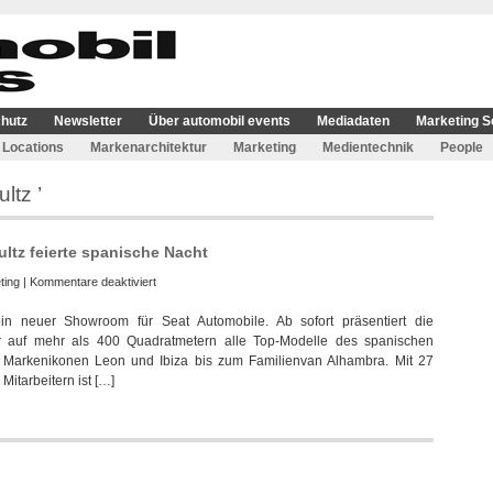
hutz
Newsletter
Über automobil events
Mediadaten
Marketing S
Locations
Markenarchitektur
Marketing
Medientechnik
People
ltz ’
ltz feierte spanische Nacht
für
ting
|
Kommentare deaktiviert
Unternehmensgruppe
n neuer Showroom für Seat Automobile. Ab sofort präsentiert die
Gottfried
er auf mehr als 400 Quadratmetern alle Top-Modelle des spanischen
Schultz
e Markenikonen Leon und Ibiza bis zum Familienvan Alhambra. Mit 27
feierte
itarbeitern ist […]
spanische
Nacht