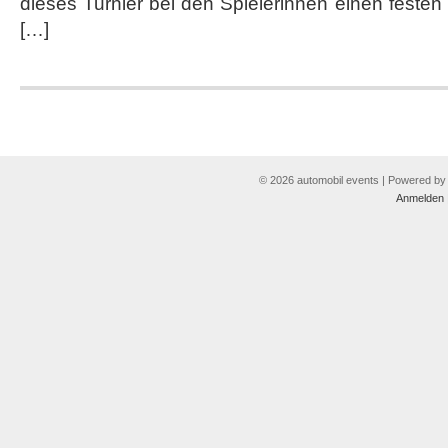
dieses Turnier bei den Spielerinnen einen festen
[…]
© 2026 automobil events | Powered b
Anmelden