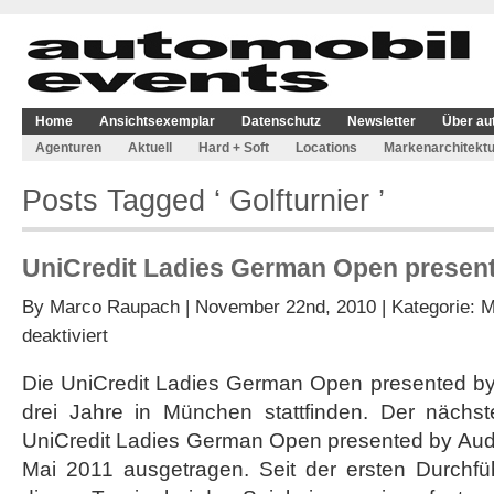
Home
Ansichtsexemplar
Datenschutz
Newsletter
Über au
Agenturen
Aktuell
Hard + Soft
Locations
Markenarchitektu
Posts Tagged ‘ Golfturnier ’
UniCredit Ladies German Open presen
By
Marco Raupach
| November 22nd, 2010 | Kategorie:
M
für
deaktiviert
UniCredit
Ladies
Die UniCredit Ladies German Open presented by 
German
drei Jahre in München stattfinden. Der nächste
Open
presented
UniCredit Ladies German Open presented by Audi
by
Mai 2011 ausgetragen. Seit der ersten Durchf
Audi